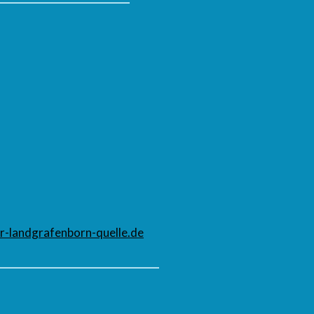
-landgrafenborn-quelle.de
_________________________________