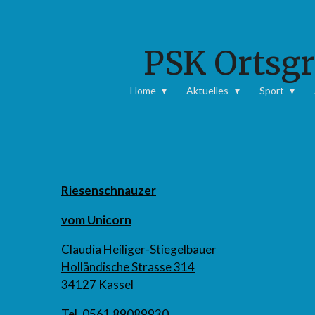
Zum
Hauptinhalt
PSK Ortsgr
springen
Home
Aktuelles
Sport
Riesenschnauzer
vom Unicorn
Claudia Heiliger-Stiegelbauer
Holländische Strasse 314
34127 Kassel
Tel. 0561 89089930