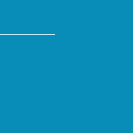
___________________________
___________________________