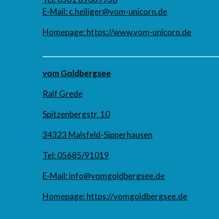
E-Mail:
c.heiliger@vom-unicorn.de
Homepage:
https://www.vom-unicorn.de
___________________________________________________
vom Goldbergsee
Ralf Grede
Spitzenbergstr. 10
34323 Malsfeld-Sipperhausen
Tel: 05685/91019
E-Mail:
info@vomgoldbergsee.de
Homepage:
https://
vomgoldbergsee
.de
___________________________________________________